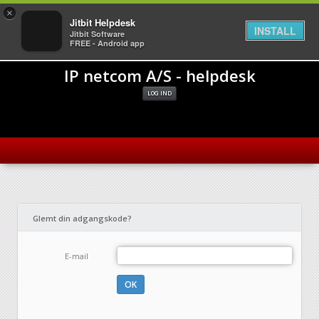
×
Jitbit Helpdesk
INSTALL
Jitbit Software
FREE - Android app
IP netcom A/S - helpdesk
LOG IND
Glemt din adgangskode?
E-mail