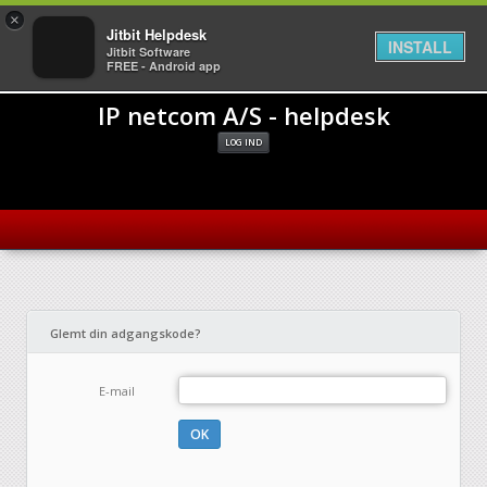
×
Jitbit Helpdesk
INSTALL
Jitbit Software
FREE - Android app
IP netcom A/S - helpdesk
LOG IND
Glemt din adgangskode?
E-mail